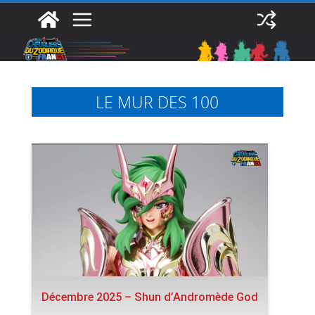
Passer
au
contenu
LE MUR DES 100
Décembre 2025 – Shun d’Andromède God