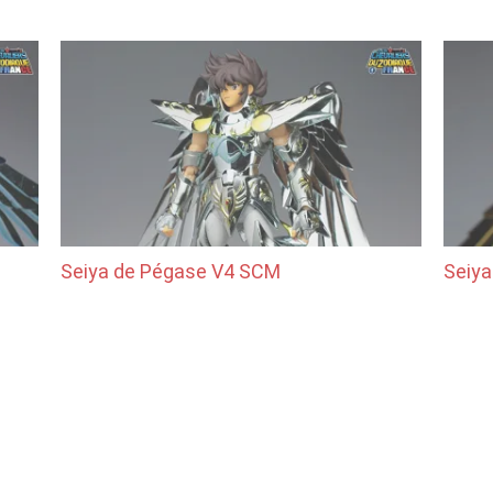
Seiya de Pégase V4 SCM
Seiy