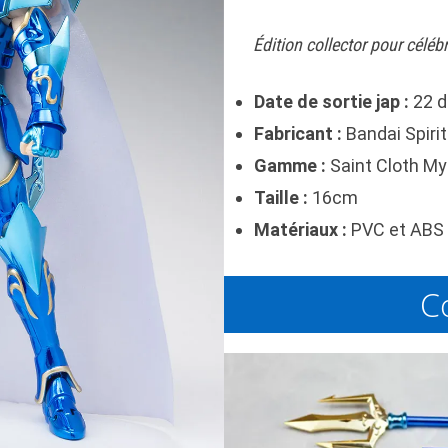
Édition collector pour célé
Date de sortie jap :
22 d
Fabricant :
Bandai
Spirit
Gamme :
Saint Cloth My
Taille :
16cm
Matériaux :
PVC et ABS 
C