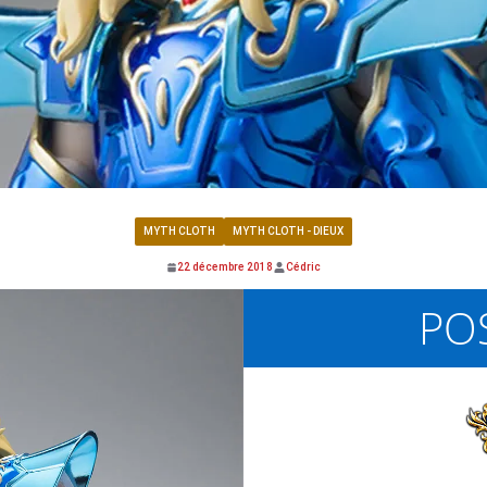
MYTH CLOTH
MYTH CLOTH - DIEUX
22 décembre 2018
Cédric
PO