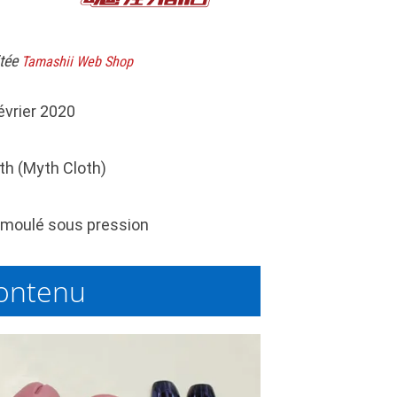
itée
Tamashii Web Shop
évrier 2020
th (Myth Cloth)
moulé sous pression
ontenu