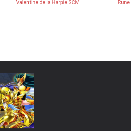
Valentine de la Harpie SCM
Rune 