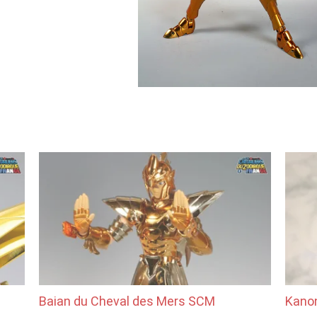
Baian du Cheval des Mers SCM
Kano