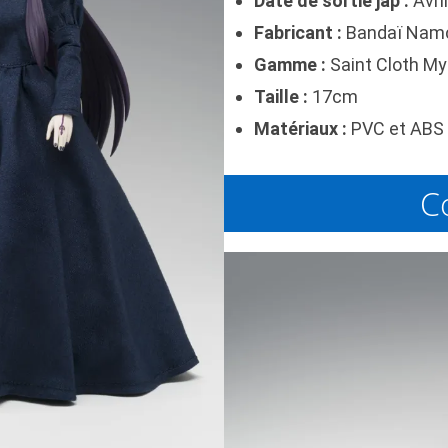
Date de sortie jap :
Avri
Fabricant :
Bandaï Nam
Gamme :
Saint Cloth My
Taille :
17cm
Matériaux :
PVC et ABS 
C