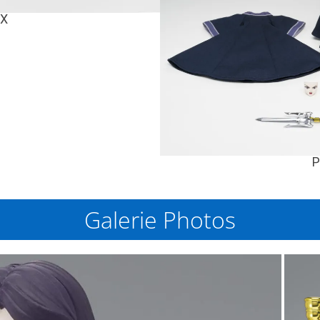
EX
P
Galerie Photos