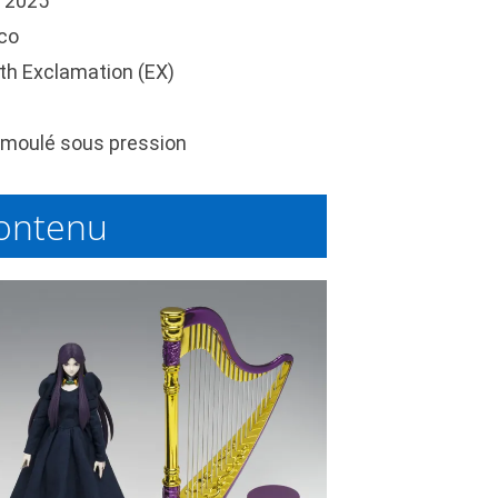
l 2025
co
th Exclamation (EX)
moulé sous pression
ontenu