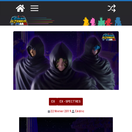
Passer
au
contenu
EX
EX - SPECTRES
22 février 2019
Cédric