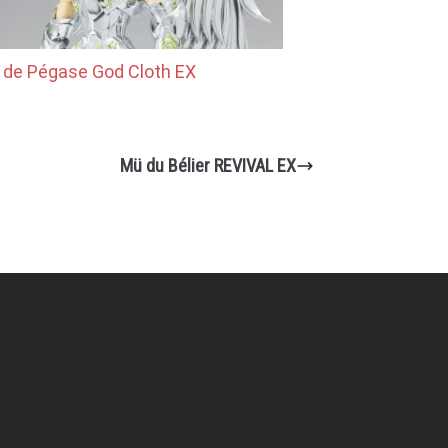
 de Pégase God Cloth EX
Mü du Bélier REVIVAL EX