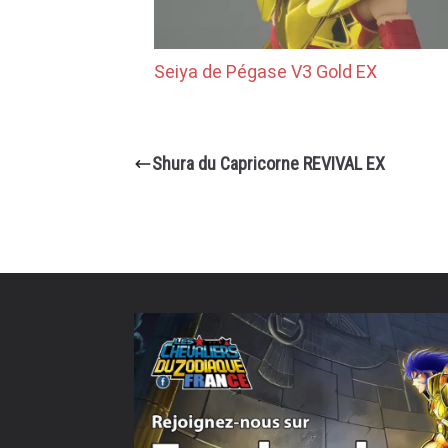
Seiya de Pégase V3 Gold EX
Shura du Capricorne REVIVAL EX