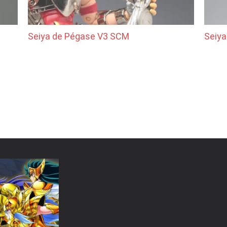
Seiya de Pégase V3 SCM
Seiya