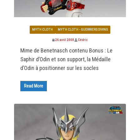
MYTH CLOTH
MYTH CLOTH - GUERRIERS DIVINS
26 avril 2008
Cédric
Mime de Benetnasch contenu Bonus : Le
Saphir d’Odin et son support, la Médaille
d’Odin à positionner sur les socles
Read More