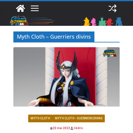
Passer
au
contenu
Myth Cloth – Guerriers divins
MYTH CLOTH
MYTH CLOTH - GUERRIERS DIVINS
20 mai 2023
Cédric