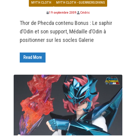
MYTH CLOTH
MYTH CLOTH - GUERRIERS DIVINS
19 septembre 2009
Cédric
Thor de Phecda contenu Bonus : Le saphir
d’Odin et son support, Médaille d’Odin à
positionner sur les socles Galerie
Read More