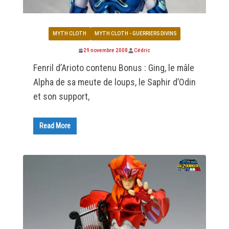
MYTH CLOTH
MYTH CLOTH - GUERRIERS DIVINS
29 novembre 2008
Cédric
Fenril d’Arioto contenu Bonus : Ging, le mâle
Alpha de sa meute de loups, le Saphir d’Odin
et son support,
Read More