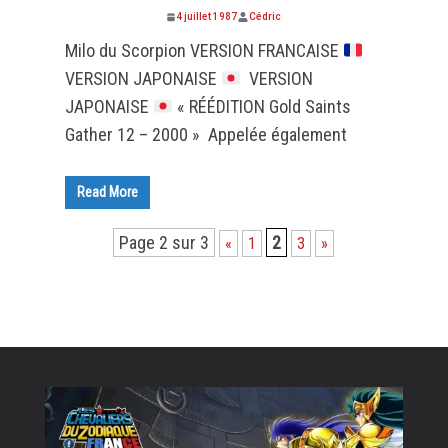
4 juillet 1987
Cédric
Milo du Scorpion VERSION FRANCAISE
VERSION JAPONAISE
VERSION
JAPONAISE
« RÉÉDITION Gold Saints
Gather 12 – 2000 » Appelée également
Read More
Page 2 sur 3
2
«
1
3
»