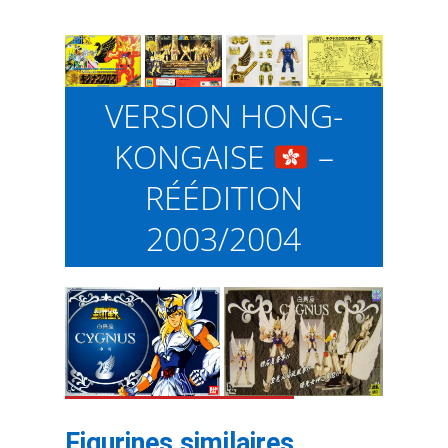
VERSION HONG-
KONGAISE
–
RÉÉDITION
2003/2004
Figurines similaires