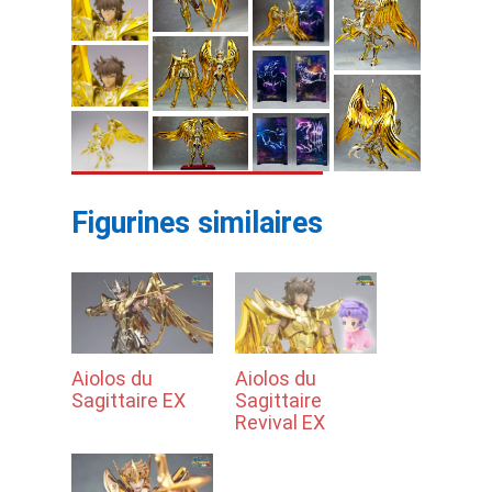
Figurines similaires
Aiolos du
Aiolos du
Sagittaire EX
Sagittaire
Revival EX