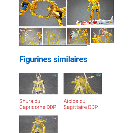
Figurines similaires
Shura du
Aiolos du
Capricorne DDP
Sagittaire DDP