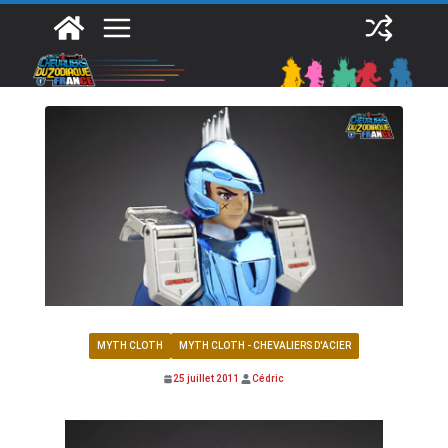
Passer
au
contenu
MYTH CLOTH
MYTH CLOTH - CHEVALIERS D'ACIER
25 juillet 2011
Cédric
Ushio de l’Espadon SCM