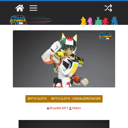
Passer
au
contenu
MYTH CLOTH
MYTH CLOTH - CHEVALIERS D'ACIER
25 juillet 2011
Cédric
Daïchi du Renard SCM