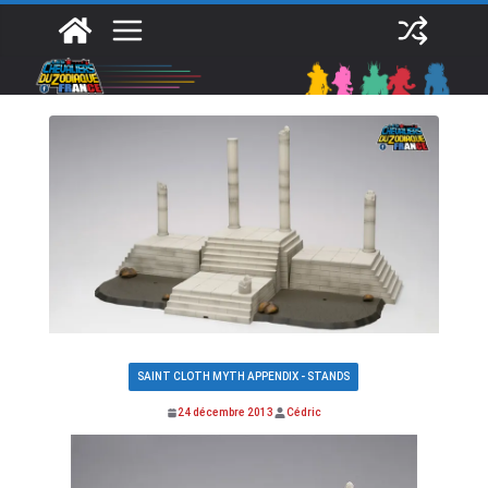
Passer
au
contenu
SAINT CLOTH MYTH APPENDIX - STANDS
24 décembre 2013
Cédric