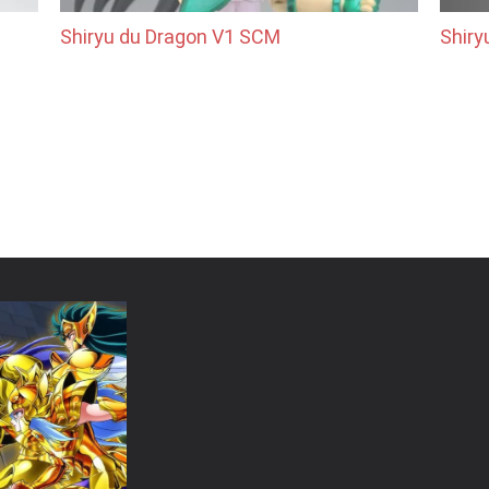
Shiryu du Dragon V1 SCM
Shiry