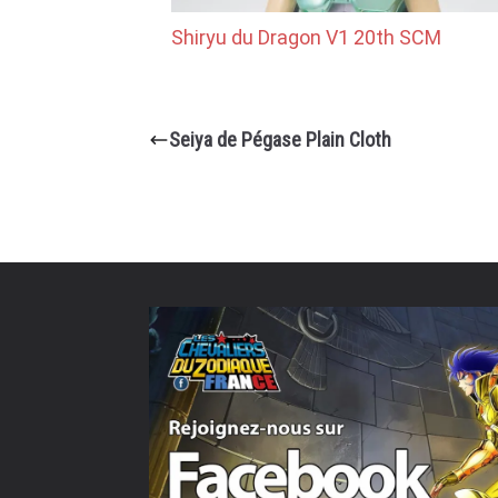
Shiryu du Dragon V1 20th SCM
Seiya de Pégase Plain Cloth