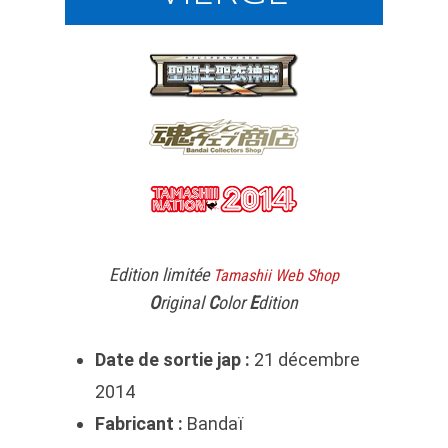
Edition limitée
Tamashii Web Shop
O
riginal
C
olor
E
dition
Date de sortie jap :
21 décembre
2014
Fabricant :
Bandaï