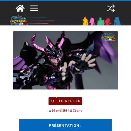
Passer
au
contenu
EX
EX - SPECTRES
26 avril 2014
Cédric
PRÉSENTATION :