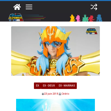
Passer
au
contenu
EX
EX - DIEUX
EX - MARINAS
23 juin 2018
Cédric