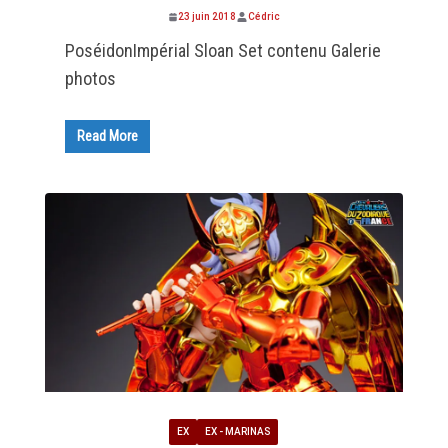
23 juin 2018
Cédric
PoséidonImpérial Sloan Set contenu Galerie
photos
Read More
EX
EX - MARINAS