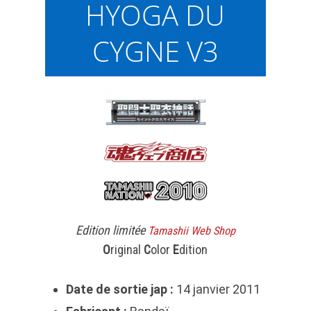
HYOGA DU
CYGNE V3
Edition limitée
Tamashii Web Shop
O
riginal
C
olor
E
dition
Date de sortie jap :
14 janvier 2011