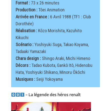
Format :
73 x 26 minutes
Production :
Tôei Animation
Arrivée en France :
6 Avril 1988 (TF1 : Club
Dorothée)
Réalisation :
Kôzo Morishita, Kazuhito
Kikuchi
Scénario :
Yoshiyuki Suga, Takao Koyama,
Tadaaki Yamazaki
Chara design :
Shingo Araki, Michi Himeno
Décors :
Tadao Kubota, Gankô Itô, Hidenobu
Hata, Yoshiyuki Shikano, Minoru Ôkôchi
Musiques :
Seiji Yokoyama
– La légende des héros renaît