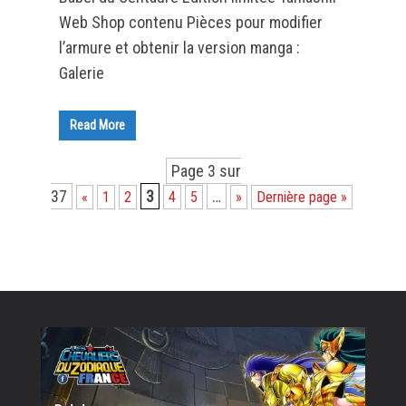
Web Shop contenu Pièces pour modifier
l’armure et obtenir la version manga :
Galerie
Read More
Page 3 sur
37
3
…
«
1
2
4
5
»
Dernière page »