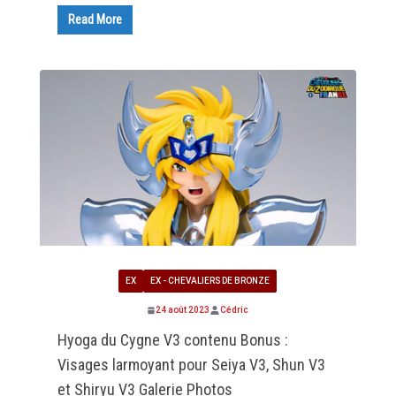
Read More
EX
EX - CHEVALIERS DE BRONZE
24 août 2023
Cédric
Hyoga du Cygne V3 contenu Bonus :
Visages larmoyant pour Seiya V3, Shun V3
et Shiryu V3 Galerie Photos