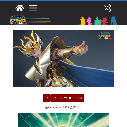
Passer
au
contenu
EX
EX - CHEVALIERS D'OR
27 octobre 2012
Cédric