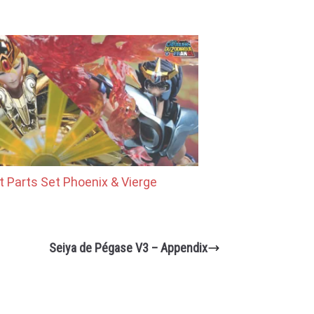
t Parts Set Phoenix & Vierge
Seiya de Pégase V3 – Appendix