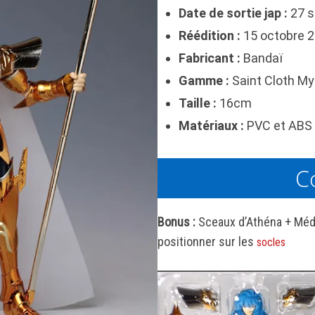
Date de sortie jap :
27 s
Réédition :
15 octobre 
Fabricant :
Bandaï
Gamme :
Saint Cloth My
Taille :
16cm
Matériaux :
PVC et ABS 
C
Bonus :
Sceaux d’Athéna + Méda
positionner sur les
socles