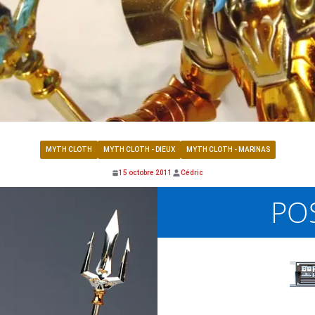
MYTH CLOTH
MYTH CLOTH - DIEUX
MYTH CLOTH - MARINAS
15 octobre 2011
Cédric
PO