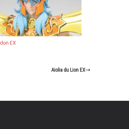
idon EX
Aiolia du Lion EX