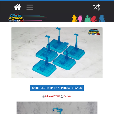
Passer
au
contenu
SAINT CLOTH MYTH APPENDIX - STANDS
24 avril 2009
Cédric