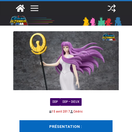
Passer
au
contenu
DDP
DDP – DIEUX
15 avril 2017
Cédric
PRÉSENTATION :