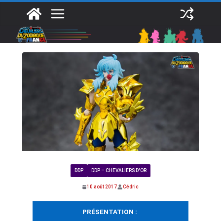
Passer
au
contenu
DDP
DDP – CHEVALIERS D'OR
10 août 2017
Cédric
PRÉSENTATION :