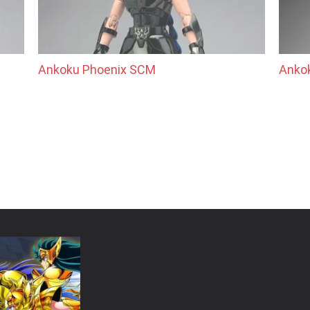
Ankoku Phoenix SCM
Anko