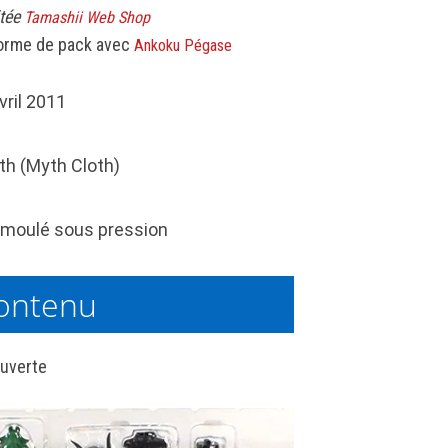
itée
Tamashii Web Shop
orme de pack avec
Ankoku Pégase
vril 2011
th (Myth Cloth)
moulé sous pression
ontenu
uverte