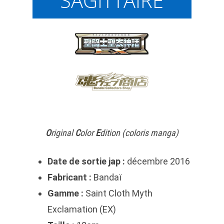
SAGITTAIRE
O
riginal
C
olor
E
dition (coloris manga)
Date de sortie jap :
décembre 2016
Fabricant :
Bandaï
Gamme :
Saint Cloth Myth
Exclamation (EX)