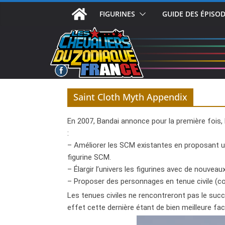
Passer
FIGURINES
GUIDE DES ÉPISO
au
contenu
Saint Cloth Myth Appendix
En 2007, Bandai annonce pour la première fois,
:
– Améliorer les SCM existantes en proposant un
figurine SCM.
– Élargir l’univers les figurines avec de nouve
– Proposer des personnages en tenue civile (
Les tenues civiles ne rencontreront pas le su
effet cette dernière étant de bien meilleure fac