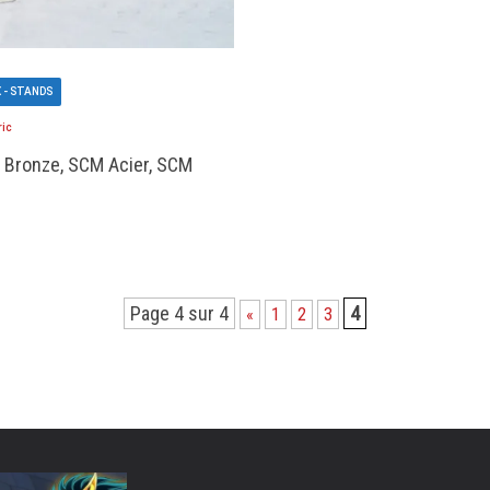
 - STANDS
ric
M Bronze, SCM Acier, SCM
Page 4 sur 4
4
«
1
2
3