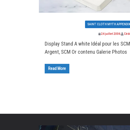
SAINT CLOTH MYTH APPENDIX
24 juillet 2006
Céd
Display Stand A white Idéal pour les SC
Argent, SCM Or contenu Galerie Photos
Read More